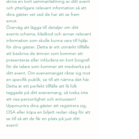
skriva en kort sammanfattning av ditt event 
och ytterligare relevant information så att 
dina gäster vet vad de har att se fram 
emot. 
Överväg att lägga till detaljer om ditt 
events schema, klädkod och annan relevant 
information som skulle kunna vara till hjälp 
för dina gäster. Detta är ett utmärkt tillfälle 
att beskriva de ämnen som kommer att 
presenteras eller inkludera en kort biografi 
för de talare som kommer att medverka på 
ditt event. Om evenemanget riktar sig mot 
en specifik publik, se till att nämna det här.
Detta är ett perfekt tillfälle att få folk 
taggade på ditt evenemang, så tveka inte 
att visa personlighet och entusiasm! 
Uppmuntra dina gäster att registrera sig, 
OSA eller köpa en biljett redan idag för att 
se till så att de får en plats på just ditt 
event!