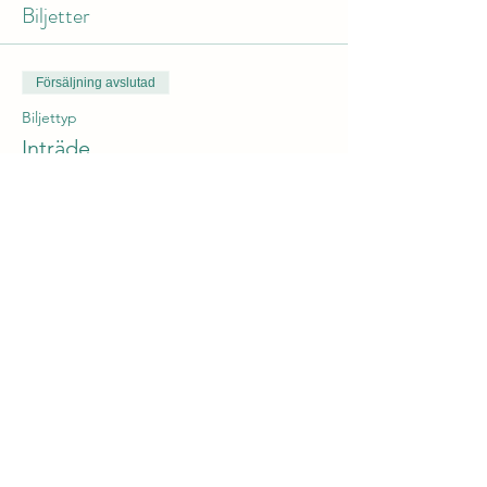
Biljetter
Försäljning avslutad
Biljettyp
Inträde
Pris
250,00 kr
+6,25 kr biljettserviceavgift
Dela detta evenemang